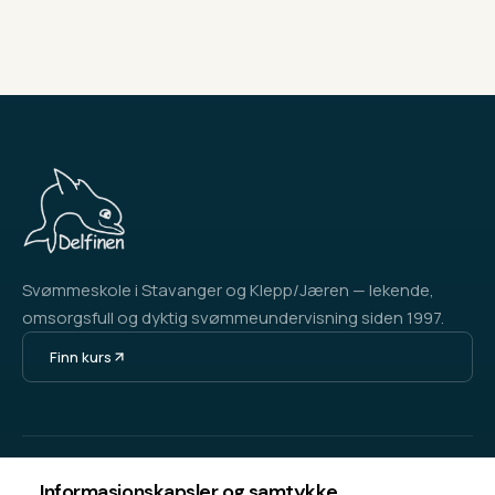
Svømmeskole i Stavanger og Klepp/Jæren — lekende,
omsorgsfull og dyktig svømmeundervisning siden 1997.
Finn kurs
KURS & INFO
OM DELFINEN
Informasjonskapsler og samtykke