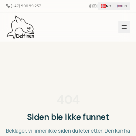
Hopp til innhold
(+47) 996 99 237
NO
EN
404
Siden ble ikke funnet
Beklager, vi finner ikke siden du leter etter. Den kan ha