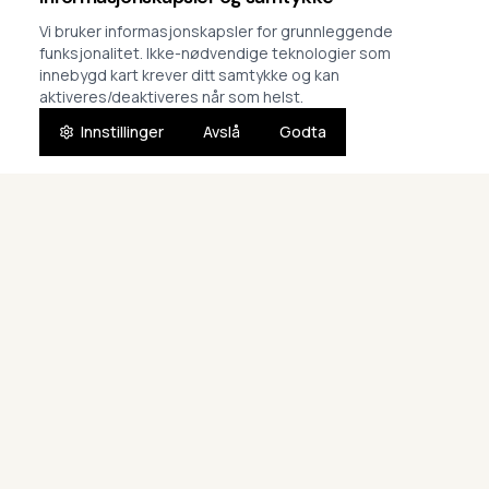
Finn kurs
Om oss
Vi bruker informasjonskapsler for grunnleggende
funksjonalitet. Ikke-nødvendige teknologier som
Vår metode
Instruktører
innebygd kart krever ditt samtykke og kan
aktiveres/deaktiveres når som helst.
Lokasjoner
Nyheter
Innstillinger
Avslå
Godta
Praktisk info & FAQ
KONTAKT
JURIDISK
(+47) 996 99 237
Personvern
ingjerd@delfinen.no
Vilkår
Stavanger og Klepp/Jæren
Cookies
Kontaktskjema
Samtykkeinnstillinger
©
2026
Delfinen Svømmeskole