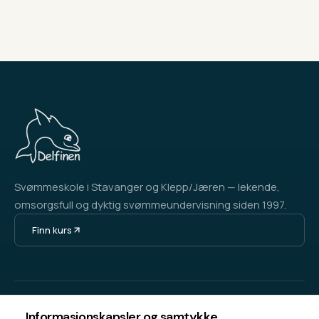
Svømmeskole i Stavanger og Klepp/Jæren — lekende,
omsorgsfull og dyktig svømmeundervisning siden 1997.
Finn kurs
KURS & INFO
OM DELFINEN
Informasjonskapsler og samtykke