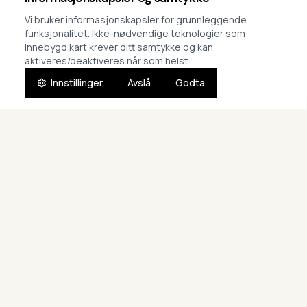
Finn kurs
Om oss
Vi bruker informasjonskapsler for grunnleggende
funksjonalitet. Ikke-nødvendige teknologier som
Vår metode
Instruktører
innebygd kart krever ditt samtykke og kan
aktiveres/deaktiveres når som helst.
Lokasjoner
Nyheter
Innstillinger
Avslå
Godta
Praktisk info & FAQ
KONTAKT
JURIDISK
(+47) 996 99 237
Personvern
ingjerd@delfinen.no
Vilkår
Stavanger og Klepp/Jæren
Cookies
Kontaktskjema
Samtykkeinnstillinger
©
2026
Delfinen Svømmeskole