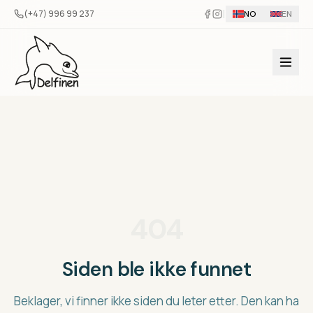
Hopp til innhold
(+47) 996 99 237
NO
EN
404
Siden ble ikke funnet
Beklager, vi finner ikke siden du leter etter. Den kan ha